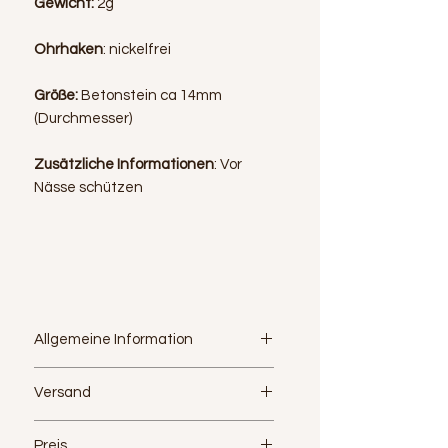
Gewicht:
2g
Ohrhaken
: nickelfrei
Größe:
Betonstein ca 14mm
(Durchmesser)
Zusätzliche Informationen
: Vor
Nässe schützen
Allgemeine Information
Diese entzückenden Ohrringe
Versand
bestechen mit ihrer verspielten
Optik. Zaubere mit diesem
Versand innerhalb Österreichs:
Hingucker ein subtiles Highlight und
Preis