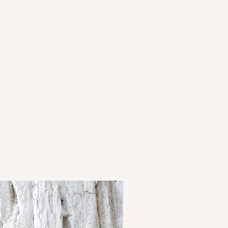
ische Unterschiede wie
e, Unregelmäßigkeiten in Textur
arbunterschiede machen dein
zu einem unverwechselbaren und
rodukt.
ne Stück ein Unikat ist, beachte bitte,
ner Bestellung daher kleine
zu den Fotos geben kann.
igkeit deines Unikats sicherzustellen,
s Schmuckstück weder beim Sport,
afen oder Duschen tragen. Starkes
 Nässe können deinem Einzelstück
 den Kontakt mit natürlichen Fetten
aut bildet der Beton im Laufe der Zeit
selbare Patina und intensiviert so