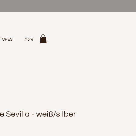
STORES
More
e Sevilla - weiß/silber
eis