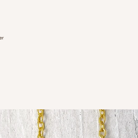
Materialspezif
Lufteinschlüss
und leichte F
Schmuckstück 
einzigartigen P
Da jedes einzel
er
dass es bei dei
Abweichungen 
Um die Langleb
solltest du da
noch beim Schl
Schwitzen und
schaden. Durch
und Ölen der H
eine unverwech
seine Farbe.