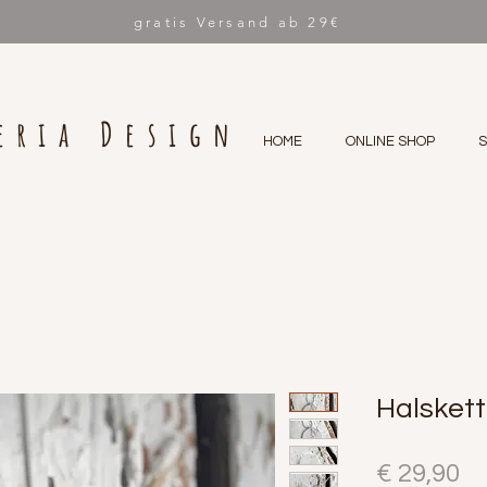
gratis Versand ab 29€
eria Design
HOME
ONLINE SHOP
Halskett
Pr
€ 29,90